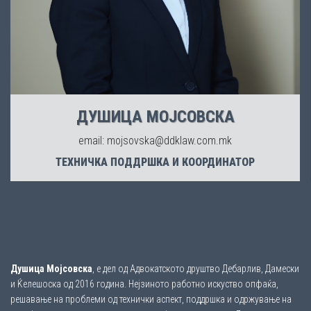
ДУШИЦА МОЈСОВСКА
email: mojsovska@ddklaw.com.mk
ТЕХНИЧКА ПОДДРШКА И КООРДИНАТОР
Душица Мојсовска
, е дел од Адвокатското друштво Дебарлив, Дамески
и Ќелешоска од 2016 година. Нејзиното работно искуство опфаќа,
решавање на проблеми од технички аспект, поддршка и одржување на