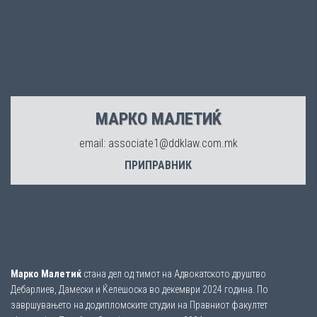
МАРКО МАЛЕТИЌ
email: associate1@ddklaw.com.mk
ПРИПРАВНИК
Марко Малетиќ
стана дел од тимот на Адвокатското друштво
Дебарлиев, Дамески и Ќелешоска во декември 2024 година. По
завршувањето на додипломските студии на Правниот факултет