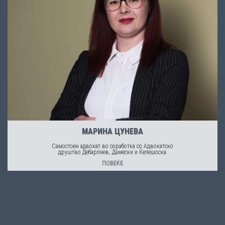
МАРИНА ЦУНЕВА
Самостоен адвокат во соработка со
Адвокатско
друштво Дебарлиев, Дамески и Ќелешоска
ПОВЕЌЕ